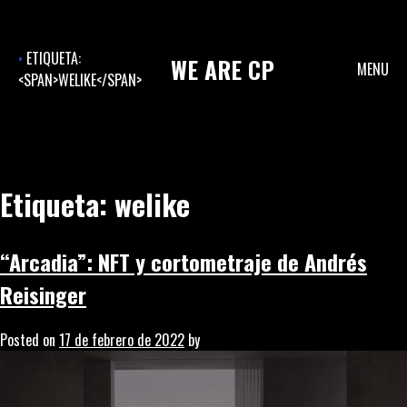
Skip
to
content
ETIQUETA:
WE
ARE
CP
MENU
<SPAN>WELIKE</SPAN>
Etiqueta:
welike
“Arcadia”: NFT y cortometraje de Andrés
Reisinger
Posted on
17 de febrero de 2022
by