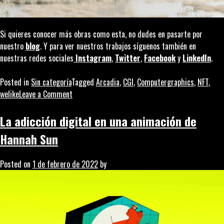
Si quieres conocer más obras como esta, no dudes en pasarte por
nuestro
blog
. Y para ver nuestros trabajos síguenos también en
nuestras redes sociales
Instagram
,
Twitter
,
Facebook
y
LinkedIn
.
Posted in
Sin categoría
Tagged
Arcadia
,
CGI
,
Computergraphics
,
NFT
,
on
welike
Leave a Comment
“Arcadia”:
NFT
La adicción digital en una animación de
y
Hannah Sun
cortometraje
de
Posted on
1 de febrero de 2022
by
Andrés
Reisinger