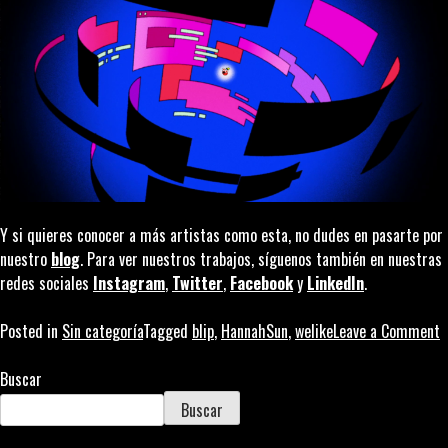
Y si quieres conocer a más artistas como esta, no dudes en pasarte por
nuestro
blog
. Para ver nuestros trabajos, síguenos también en nuestras
redes sociales
Instagram
,
Twitter
,
Facebook
y
LinkedIn
.
o
Posted in
Sin categoría
Tagged
blip
,
HannahSun
,
welike
Leave a Comment
L
a
Buscar
d
Buscar
e