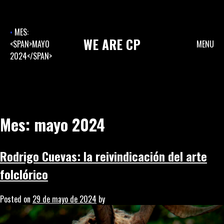
Skip
to
content
MES:
WE
ARE
CP
<SPAN>MAYO
MENU
2024</SPAN>
Mes:
mayo 2024
Rodrigo Cuevas: la reivindicación del arte
folclórico
Posted on
29 de mayo de 2024
by