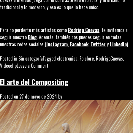
Cuevas a menudo juega con el contraste entre lo rural y lo urbano, lo
tradicional y lo moderno, y eso es lo que lo hace único.
Para no perderte más artistas como
Rodrigo Cuevas
, te invitamos a
seguir nuestro
Blog
. Además, también nos puedes seguir en todas
nuestras redes sociales (
Instagram
,
Facebook
,
Twitter
y
LinkedIn
).
Posted in
Sin categoría
Tagged
electronica
,
Folclore
,
RodrigoCuevas
,
on
Videoclip
Leave a Comment
Rodrigo
Cuevas:
El arte del Compositing
la
reivindicación
Posted on
27 de mayo de 2024
by
del
arte
folclórico