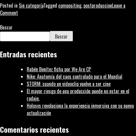
Posted in
Sin categoría
Tagged
compositing
,
postproduccion
Leave a
on
Comment
El
arte
Buscar
del
Buscar
Compositing
Entradas recientes
Rubén Benítez ficha por We Are CP
Nike: Anatomía del caos controlado para el Mundial
STORM: cuando un videoclip vuelve a ser cine
El mayor riesgo de una producción puede no estar en el
rodaje.
Holosys revoluciona la experiencia inmersiva con su nueva
actualización
Comentarios recientes