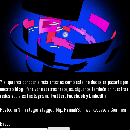
Y si quieres conocer a más artistas como esta, no dudes en pasarte por
nuestro
blog
. Para ver nuestros trabajos, síguenos también en nuestras
redes sociales
Instagram
,
Twitter
,
Facebook
y
LinkedIn
.
o
Posted in
Sin categoría
Tagged
blip
,
HannahSun
,
welike
Leave a Comment
L
a
Buscar