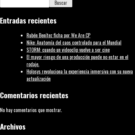
d
Buscar
e
u
Entradas recientes
a
d
Rubén Benítez ficha por We Are CP
H
Nike: Anatomía del caos controlado para el Mundial
S
STORM: cuando un videoclip vuelve a ser cine
El mayor riesgo de una producción puede no estar en el
rodaje.
Holosys revoluciona la experiencia inmersiva con su nueva
actualización
Comentarios recientes
No hay comentarios que mostrar.
Archivos