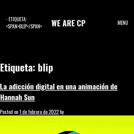
Skip
to
content
ETIQUETA:
WE
ARE
CP
MENU
<SPAN>BLIP</SPAN>
Etiqueta:
blip
La adicción digital en una animación de
Hannah Sun
Posted on
1 de febrero de 2022
by