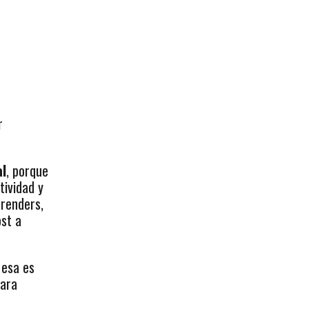
r
al
, porque
tividad y
 renders,
ost a
 esa es
para