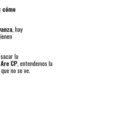
:
cómo
vanza
, hay
tienen
 sacar la
 Are CP
, entendemos la
 que no se ve.