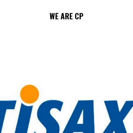
WE
ARE
CP