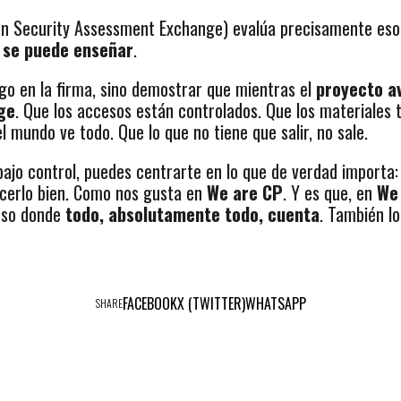
on Security Assessment Exchange) evalúa precisamente eso
o se puede enseñar
.
ogo en la firma, sino demostrar que mientras el
proyecto a
ge
. Que los accesos están controlados. Que los materiales 
l mundo ve todo. Que lo que no tiene que salir, no sale.
ajo control, puedes centrarte en lo que de verdad importa:
hacerlo bien. Como nos gusta en
We are CP
. Y es que, en
We
eso donde
todo, absolutamente todo, cuenta
. También lo
FACEBOOK
X (TWITTER)
WHATSAPP
SHARE