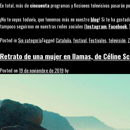
En total, más de
cincuenta
programas y ficciones televisivas pasarán por 
¡No te vayas todavía, que tenemos más en nuestro
blog
! Si te ha gustad
tampoco seguirnos en nuestras redes sociales (
Instagram
,
Facebook
,
Posted in
Sin categoría
Tagged
Cataluña
,
festival
,
Festivales
,
televisión
,
Z
Retrato de una mujer en llamas, de Céline 
Posted on
19 de noviembre de 2019
by