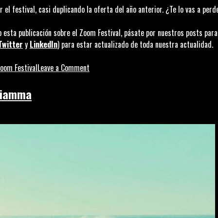
el festival, casi duplicando la oferta del año anterior. ¿Te lo vas a perd
o esta publicación sobre el Zoom Festival, pásate por nuestros posts para
Twitter
y
LinkedIn
) para estar actualizado de toda nuestra actualidad.
on
oom Festival
Leave a Comment
Zoom
festival:
Sciamma
más
allá
de
la
ficción
audiovisual
en
Cataluña