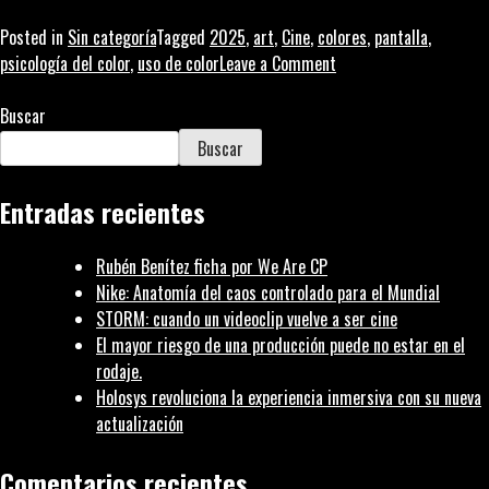
Posted in
Sin categoría
Tagged
2025
,
art
,
Cine
,
colores
,
pantalla
,
on
psicología del color
,
uso de color
Leave a Comment
Colores
en
Buscar
pantalla:
Buscar
¿conoces
sus
Entradas recientes
usos?
Rubén Benítez ficha por We Are CP
Nike: Anatomía del caos controlado para el Mundial
STORM: cuando un videoclip vuelve a ser cine
El mayor riesgo de una producción puede no estar en el
rodaje.
Holosys revoluciona la experiencia inmersiva con su nueva
actualización
Comentarios recientes