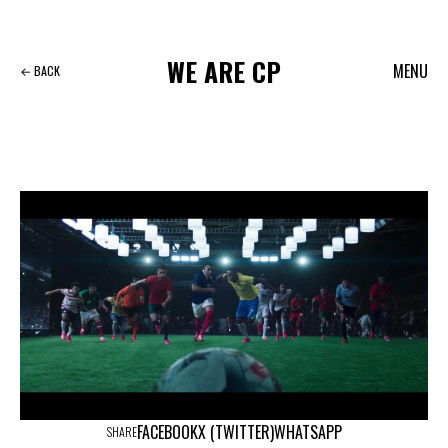
Skip
to
content
WE
ARE
CP
MENU
← BACK
FACEBOOK
X (TWITTER)
WHATSAPP
SHARE