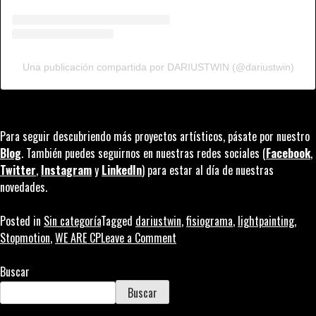
Una publicación compartida por DARIUSTWIN (@dariustwin)
Para seguir descubriendo más proyectos artísticos, pásate por nuestro
Blog
. También puedes seguirnos en nuestras redes sociales (
Facebook
,
Twitter
,
Instagram
y
LinkedIn
) para estar al día de nuestras
novedades.
Posted in
Sin categoría
Tagged
dariustwin
,
fisiograma
,
lightpainting
,
on
Stopmotion
,
WE ARE CP
Leave a Comment
Pintar
con
Buscar
luz:
Buscar
las