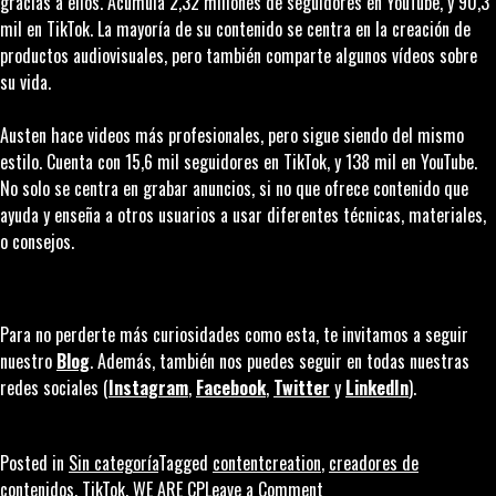
gracias a ellos. Acumula 2,32 millones de seguidores en YouTube, y 90,3
mil en TikTok. La mayoría de su contenido se centra en la creación de
productos audiovisuales, pero también comparte algunos vídeos sobre
su vida.
Austen hace videos más profesionales, pero sigue siendo del mismo
estilo. Cuenta con 15,6 mil seguidores en TikTok, y 138 mil en YouTube.
No solo se centra en grabar anuncios, si no que ofrece contenido que
ayuda y enseña a otros usuarios a usar diferentes técnicas, materiales,
o consejos.
Para no perderte más curiosidades como esta, te invitamos a seguir
nuestro
Blog
. Además, también nos puedes seguir en todas nuestras
redes sociales (
Instagram
,
Facebook
,
Twitter
y
LinkedIn
).
Posted in
Sin categoría
Tagged
contentcreation
,
creadores de
on
contenidos
,
TikTok
,
WE ARE CP
Leave a Comment