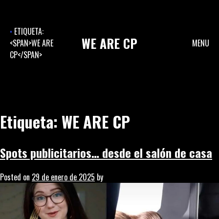
Skip
to
content
ETIQUETA:
WE
ARE
CP
<SPAN>WE ARE
MENU
CP</SPAN>
Etiqueta:
WE ARE CP
Spots publicitarios… desde el salón de casa
Posted on
29 de enero de 2025
by