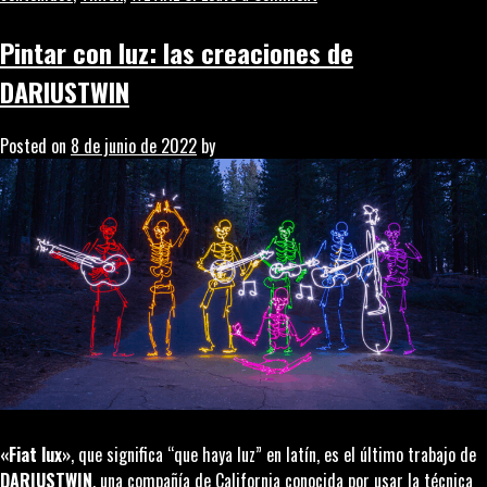
Spots
publicitarios…
Pintar con luz: las creaciones de
desde
DARIUSTWIN
el
salón
Posted on
8 de junio de 2022
by
de
casa
«Fiat lux»
, que significa “que haya luz” en latín, es el último trabajo de
DARIUSTWIN
, una compañía de California conocida por usar la técnica