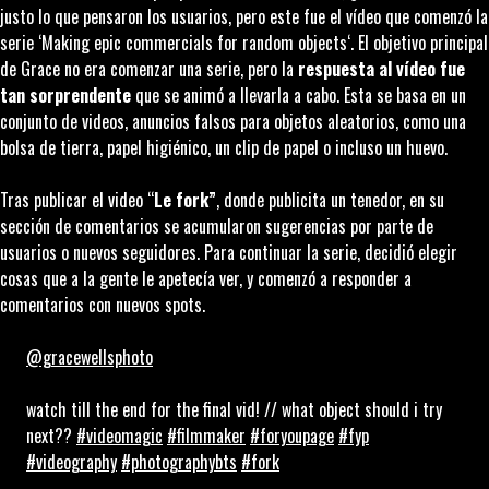
justo lo que pensaron los usuarios, pero este fue el vídeo que comenzó la
serie ‘
Making epic commercials for random objects
‘. El objetivo principal
de Grace no era comenzar una serie, pero la
respuesta al vídeo fue
tan sorprendente
que se animó a llevarla a cabo. Esta se basa en un
conjunto de videos, anuncios falsos para objetos aleatorios, como una
bolsa de tierra, papel higiénico, un clip de papel o incluso un huevo.
Tras publicar el video “
Le fork”
, donde publicita un tenedor, en su
sección de comentarios se acumularon sugerencias por parte de
usuarios o nuevos seguidores. Para continuar la serie, decidió elegir
cosas que a la gente le apetecía ver, y comenzó a responder a
comentarios con nuevos spots.
@gracewellsphoto
watch till the end for the final vid! // what object should i try
next??
#videomagic
#filmmaker
#foryoupage
#fyp
#videography
#photographybts
#fork