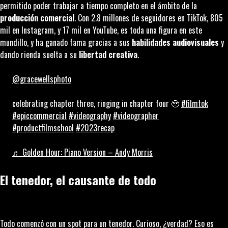
permitido poder trabajar a tiempo completo en el ámbito de la
producción comercial
. Con 2.8 millones de seguidores en TikTok, 805
mil en Instagram, y 17 mil en YouTube, es toda una figura en este
mundillo, y ha ganado fama gracias a sus
habilidades audiovisuales
y
dando rienda suelta a su
libertad creativa
.
@gracewellsphoto
celebrating chapter three, ringing in chapter four 🥹
#filmtok
#epiccommercial
#videography
#videographer
#productfilmschool
#2023recap
♬ Golden Hour: Piano Version – Andy Morris
El tenedor, el causante de todo
Todo comenzó con un spot para un tenedor. Curioso, ¿verdad? Eso es