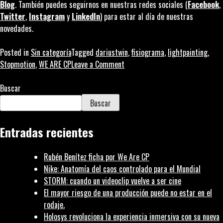
Blog
. También puedes seguirnos en nuestras redes sociales (
Facebook
,
Twitter
,
Instagram
y
LinkedIn
) para estar al día de nuestras
novedades.
Posted in
Sin categoría
Tagged
dariustwin
,
fisiograma
,
lightpainting
,
on
Stopmotion
,
WE ARE CP
Leave a Comment
Pintar
con
Buscar
luz:
Buscar
las
creaciones
Entradas recientes
de
DARIUSTWIN
Rubén Benítez ficha por We Are CP
Nike: Anatomía del caos controlado para el Mundial
STORM: cuando un videoclip vuelve a ser cine
El mayor riesgo de una producción puede no estar en el
rodaje.
Holosys revoluciona la experiencia inmersiva con su nueva