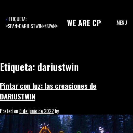
Skip
to
content
ETIQUETA:
WE
ARE
CP
MENU
<SPAN>DARIUSTWIN</SPAN>
Etiqueta:
dariustwin
Pintar con luz: las creaciones de
DARIUSTWIN
Posted on
8 de junio de 2022
by