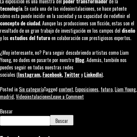
La exposición es una muestra del
poder transformador
de la
tecnología
. En cada una de las videoinstalaciones, se hace patente
cómo esta puede incidir en la sociedad y su capacidad de redefinir el
concepto de ciudad
. Aunque las producciones son ficción, estas son el
resultado de un gran trabajo de investigación en los campos del
diseño
y los
estudios del futuro
en colaboración con prestigiosos expertos.
¿Muy interesante, no? Para seguir descubriendo artistas como Liam
Young, no dudes en pasarte por nuestro
Blog
. Además, también nos
puedes seguir en todas nuestras redes
sociales (
Instagram
,
Facebook
,
Twitter
y
LinkedIn
).
Posted in
Sin categoría
Tagged
content
,
Exposiciones
,
futuro
,
Liam Young
,
on
madrid
,
Videoinstalaciones
Leave a Comment
Los
mundos
Buscar
imaginarios
Buscar
de
Liam