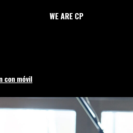
WE
ARE
CP
n con móvil