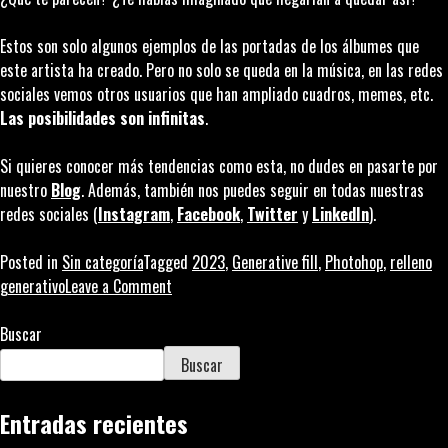
Estos son solo algunos ejemplos de las portadas de los álbumes que
este artista ha creado. Pero no solo se queda en la música, en las redes
sociales vemos otros usuarios que han ampliado cuadros, memes, etc.
Las posibilidades son infinitas
.
Si quieres conocer más tendencias como esta, no dudes en pasarte por
nuestro
Blog
. Además, también nos puedes seguir en todas nuestras
redes sociales (
Instagram
,
Facebook
,
Twitter
y
LinkedIn
).
Posted in
Sin categoría
Tagged
2023
,
Generative fill
,
Photohop
,
relleno
on
generativo
Leave a Comment
El
relleno
Buscar
generativo
Buscar
de
Photoshop,
Entradas recientes
la