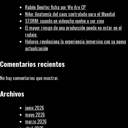
herramienta
Rubén Benítez ficha por We Are CP
para
Nike: Anatomía del caos controlado para el Mundial
descubrir
STORM: cuando un videoclip vuelve a ser cine
qué
El mayor riesgo de una producción puede no estar en el
hay
rodaje.
más
Holosys revoluciona la experiencia inmersiva con su nueva
allá
actualización
Comentarios recientes
No hay comentarios que mostrar.
Archivos
junio 2026
mayo 2026
marzo 2026