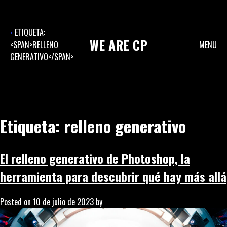
Skip
to
content
ETIQUETA:
WE
ARE
CP
<SPAN>RELLENO
MENU
GENERATIVO</SPAN>
Etiqueta:
relleno generativo
El relleno generativo de Photoshop, la
herramienta para descubrir qué hay más allá
Posted on
10 de julio de 2023
by