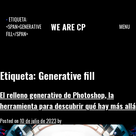
Skip
to
content
ETIQUETA:
WE
ARE
CP
<SPAN>GENERATIVE
MENU
FILL</SPAN>
Etiqueta:
Generative fill
El relleno generativo de Photoshop, la
herramienta para descubrir qué hay más allá
Posted on
10 de julio de 2023
by