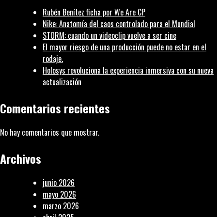
herramienta
Rubén Benítez ficha por We Are CP
para
Nike: Anatomía del caos controlado para el Mundial
descubrir
STORM: cuando un videoclip vuelve a ser cine
qué
El mayor riesgo de una producción puede no estar en el
hay
rodaje.
más
Holosys revoluciona la experiencia inmersiva con su nueva
allá
actualización
Comentarios recientes
No hay comentarios que mostrar.
Archivos
junio 2026
mayo 2026
marzo 2026