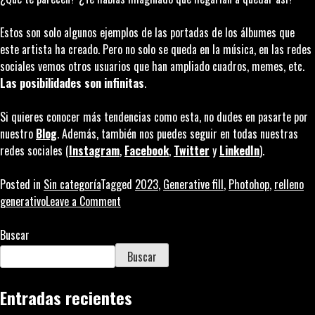
Estos son solo algunos ejemplos de las portadas de los álbumes que
este artista ha creado. Pero no solo se queda en la música, en las redes
sociales vemos otros usuarios que han ampliado cuadros, memes, etc.
Las posibilidades son infinitas
.
Si quieres conocer más tendencias como esta, no dudes en pasarte por
nuestro
Blog
. Además, también nos puedes seguir en todas nuestras
redes sociales (
Instagram
,
Facebook
,
Twitter
y
LinkedIn
).
Posted in
Sin categoría
Tagged
2023
,
Generative fill
,
Photohop
,
relleno
on
generativo
Leave a Comment
El
relleno
Buscar
generativo
Buscar
de
Photoshop,
Entradas recientes
la