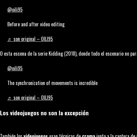
@oili95
Before and after video editing
♬ son original – OILI95
O esta escena de la serie
Kidding
(2018), donde todo el escenario no pa
@oili95
The synchronization of movements is incredible
♬ son original – OILI95
Los videojuegos no son la excepción
También los
videojuegos
usan técnicas de
croma
junto a la captura d