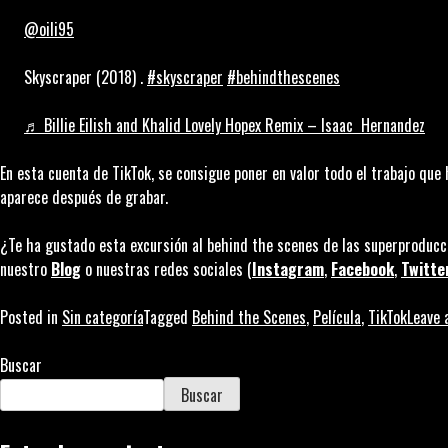
@oili95
Skyscraper (2018) .
#skyscraper
#behindthescenes
♬ Billie Eilish and Khalid Lovely Hopex Remix – Isaac Hernandez
En esta cuenta de TikTok, se consigue poner en valor todo el trabajo qu
aparece después de grabar.
¿Te ha gustado esta excursión al
behind the scenes
de las superproducci
nuestro
Blog
o nuestras redes sociales (
Instagram
,
Facebook
,
Twitte
Posted in
Sin categoría
Tagged
Behind the Scenes
,
Película
,
TikTok
Leave
Buscar
Buscar