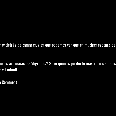
e hay detrás de cámaras, y es que podemos ver que en muchas escenas de 
ones audiovisuales/digitales? Si no quieres perderte más noticias de es
r
y
LinkedIn
).
on
 a Comment
Una
cuenta
de
TikTok
descubre