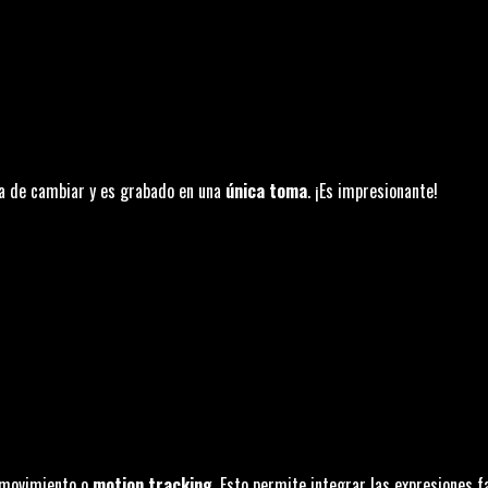
ra de cambiar y es grabado en una
única toma
. ¡Es impresionante!
e movimiento o
motion tracking
. Esto permite integrar las expresiones f