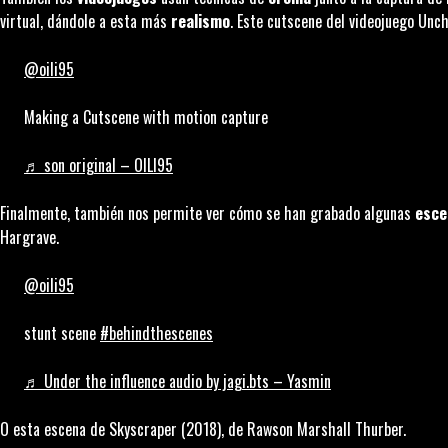
virtual, dándole a esta más
realismo
. Este
cutscene
del videojuego
Unch
@oili95
Making a Cutscene with motion capture
♬ son original – OILI95
Finalmente, también nos permite ver cómo se han grabado algunas
esce
Hargrave.
@oili95
stunt scene
#behindthescenes
♬ Under the influence audio by jagi.bts – Yasmin
O esta escena de
Skyscraper
(2018), de ​​Rawson Marshall Thurber.