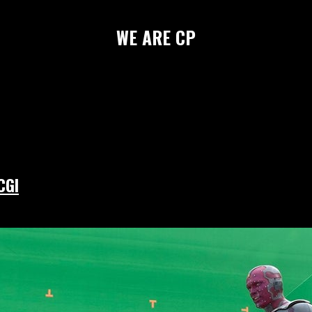
WE
ARE
CP
CGI