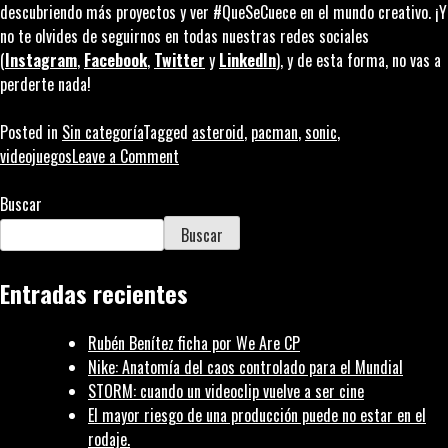
descubriendo más proyectos y ver #QueSeCuece en el mundo creativo. ¡Y
no te olvides de seguirnos en todas nuestras redes sociales
(
Instagram
,
Facebook
,
Twitter
y
LinkedIn
), y de esta forma, no vas a
perderte nada!
Posted in
Sin categoría
Tagged
asteroid
,
pacman
,
sonic
,
on
videojuegos
Leave a Comment
Un
viaje
Buscar
en
Buscar
el
tiempo
Entradas recientes
con
la
Rubén Benítez ficha por We Are CP
ayuda
Nike: Anatomía del caos controlado para el Mundial
de
STORM: cuando un videoclip vuelve a ser cine
los
El mayor riesgo de una producción puede no estar en el
videojuegos
rodaje.