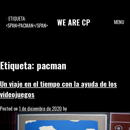
Skip
to
content
ETIQUETA:
WE
ARE
CP
MENU
<SPAN>PACMAN</SPAN>
Etiqueta:
pacman
Un viaje en el tiempo con la ayuda de los
videojuegos
Posted on
1 de diciembre de 2020
by