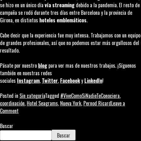
se hizo en un único día
vía
streaming
debido a la pandemia. El resto de
campaña se rodó durante tres días entre Barcelona y la provincia de
Girona, en distintos
hoteles emblemáticos
.
Cabe decir que la experiencia fue muy intensa. Trabajamos con un equipo
de grandes profesionales, así que no podemos estar más orgullosos del
resultado.
Pásate por nuestro
blog
para ver mas de nuestros trabajos. ¡Síguenos
también en nuestras redes
sociales
Instagram
,
Twitter
,
Facebook
y
LinkedIn
!
Posted in
Sin categoría
Tagged
#ViveComoSiNadieTeConociera
,
coordinación
,
Hotel Seagrams
,
Nueva York
,
Pernod Ricard
Leave a
on
Comment
Hotel
Seagram’s:
Buscar
Pernod
Buscar
Ricard