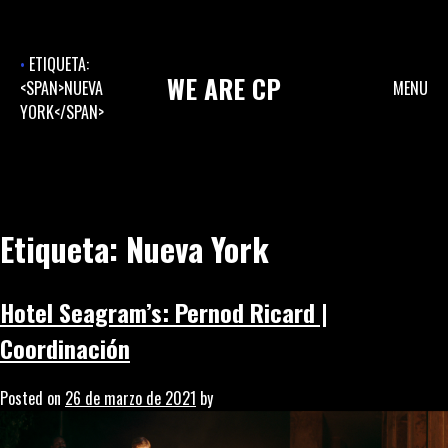
Skip
to
content
ETIQUETA:
WE
ARE
CP
<SPAN>NUEVA
MENU
YORK</SPAN>
Etiqueta:
Nueva York
Hotel Seagram’s: Pernod Ricard |
Coordinación
Posted on
26 de marzo de 2021
by