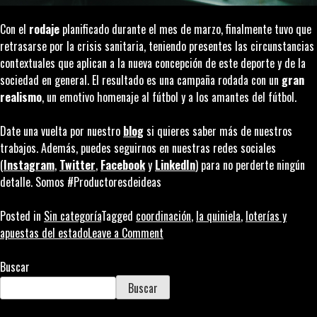
Con el
rodaje
planificado durante el mes de marzo, finalmente tuvo que
retrasarse por la crisis sanitaria, teniendo presentes las circunstancias
contextuales que aplican a la nueva concepción de este deporte y de la
sociedad en general. El resultado es una campaña rodada con un
gran
realismo
, un emotivo homenaje al fútbol y a los amantes del fútbol.
Date una vuelta por nuestro
blog
si quieres saber más de nuestros
trabajos. Además, puedes seguirnos en nuestras redes sociales
(
Instagram
,
Twitter
,
Facebook
y
LinkedIn
) para no perderte ningún
detalle. Somos #Productoresdeideas
Posted in
Sin categoría
Tagged
coordinación
,
la quiniela
,
loterías y
on
apuestas del estado
Leave a Comment
Loterías
y
Buscar
Apuestas
Buscar
del
Estado: