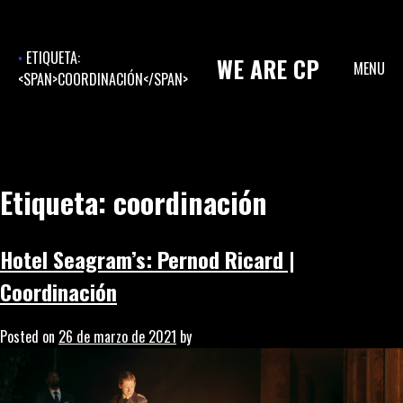
Skip
to
content
ETIQUETA:
WE
ARE
CP
MENU
<SPAN>COORDINACIÓN</SPAN>
Etiqueta:
coordinación
Hotel Seagram’s: Pernod Ricard |
Coordinación
Posted on
26 de marzo de 2021
by