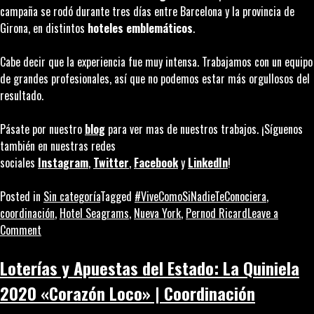
campaña se rodó durante tres días entre Barcelona y la provincia de
Girona, en distintos
hoteles emblemáticos
.
Cabe decir que la experiencia fue muy intensa. Trabajamos con un equipo
de grandes profesionales, así que no podemos estar más orgullosos del
resultado.
Pásate por nuestro
blog
para ver mas de nuestros trabajos. ¡Síguenos
también en nuestras redes
sociales
Instagram
,
Twitter
,
Facebook
y
LinkedIn
!
Posted in
Sin categoría
Tagged
#ViveComoSiNadieTeConociera
,
coordinación
,
Hotel Seagrams
,
Nueva York
,
Pernod Ricard
Leave a
on
Comment
Hotel
Seagram’s:
Loterías y Apuestas del Estado: La Quiniela
Pernod
2020 «Corazón Loco» | Coordinación
Ricard
|