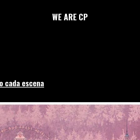
WE
ARE
CP
do cada escena