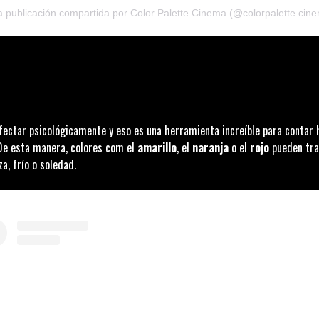
 publicación compartida por Color Palette Cinema (@colorpalette.cin
fectar psicológicamente y eso es una herramienta increíble para contar 
 De esta manera, colores com el
amarillo
, el
naranja
o el
rojo
pueden tra
za, frío o soledad.