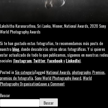
Lakshitha Karunarathna, Sri Lanka, Winner, National Awards, 2020 Sony
World Photography Awards
Si te han gustado estas fotografías, te recomendamos más posts de
nuestro
blog
, donde descubrirás otras obras fotográficas. Y si quieres
estar actualizado de todo lo que publicamos, síguenos en nuestras redes
sociales (
Instagram
,
Twitter
,
Facebook
y
LinkedIn
).
Posted in
Sin categoría
Tagged
National Awards
,
photography
,
Premios
,
premios de fotografía
,
Sony World Photography Award
,
World
on
Photography Organisation
Leave a Comment
National
Awards:
Buscar
celebrando
Buscar
el