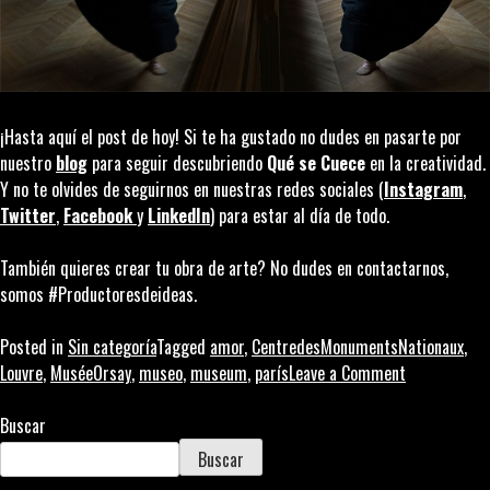
¡Hasta aquí el post de hoy! Si te ha gustado no dudes en pasarte por
nuestro
blog
para seguir descubriendo
Qué se Cuece
en la creatividad.
Y no te olvides de seguirnos en nuestras redes sociales (
Instagram
,
Twitter
,
Facebook
y
LinkedIn
) para estar al día de todo.
También quieres crear tu obra de arte? No dudes en contactarnos,
somos #Productoresdeideas.
Posted in
Sin categoría
Tagged
amor
,
CentredesMonumentsNationaux
,
on
Louvre
,
MuséeOrsay
,
museo
,
museum
,
parís
Leave a Comment
Una
historia
Buscar
de
Buscar
amor