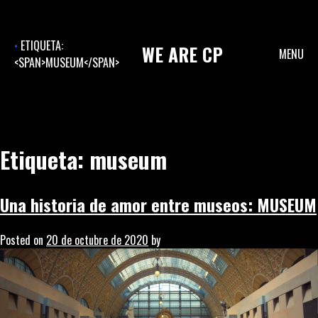
Skip
to
content
ETIQUETA:
WE
ARE
CP
MENU
<SPAN>MUSEUM</SPAN>
Etiqueta:
museum
Una historia de amor entre museos: MUSEUM
Posted on
20 de octubre de 2020
by