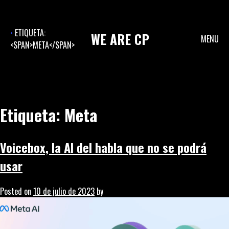
Skip
to
content
ETIQUETA:
WE
ARE
CP
MENU
<SPAN>META</SPAN>
Etiqueta:
Meta
Voicebox, la AI del habla que no se podrá
usar
Posted on
10 de julio de 2023
by