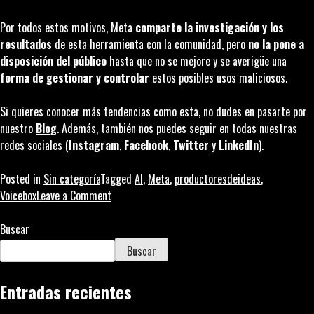
Por todos estos motivos, Meta
comparte la investigación y los
resultados
de esta herramienta con la comunidad, pero
no la pone a
disposición del público
hasta que no se mejore y se averigüe una
forma de gestionar y controlar
estos posibles usos maliciosos.
Si quieres conocer más tendencias como esta, no dudes en pasarte por
nuestro
Blog
. Además, también nos puedes seguir en todas nuestras
redes sociales (
Instagram
,
Facebook
,
Twitter
y
LinkedIn
).
Posted in
Sin categoría
Tagged
AI
,
Meta
,
productoresdeideas
,
on
Voicebox
Leave a Comment
Voicebox,
la
Buscar
AI
Buscar
del
habla
Entradas recientes
que
no