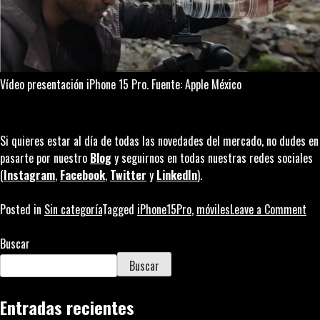
Vídeo presentación iPhone 15 Pro. Fuente: Apple México
Si quieres estar al día de todas las novedades del mercado, no dudes en
pasarte por nuestro
Blog
y seguirnos en todas nuestras redes sociales
(
Instagram
,
Facebook
,
Twitter
y
LinkedIn
).
on
Posted in
Sin categoría
Tagged
iPhone15Pro
,
móviles
Leave a Comment
El
sp
Buscar
de
Buscar
pre
del
Entradas recientes
iP