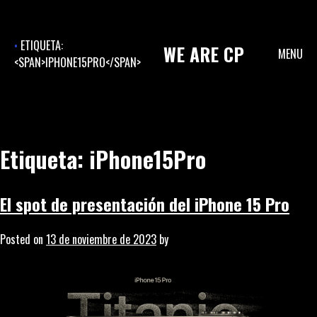
Skip
to
content
ETIQUETA:
WE
ARE
CP
MENU
<SPAN>IPHONE15PRO</SPAN>
Etiqueta:
iPhone15Pro
El spot de presentación del iPhone 15 Pro
Posted on
13 de noviembre de 2023
by