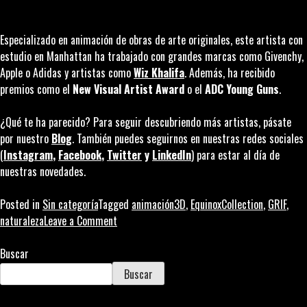
Especializado en animación de obras de arte originales, este artista con
estudio en Manhattan ha trabajado con grandes marcas como Givenchy,
Apple o Adidas y artistas como
Wiz Khalifa
. Además, ha recibido
premios
como el
New Visual Artist Award
o el
ADC Young Guns
.
¿Qué te ha parecido? Para seguir descubriendo más artistas, pásate
por nuestro
Blog
. También puedes seguirnos en nuestras redes sociales
(
Instagram
,
Facebook
,
Twitter
y
LinkedIn
) para estar al día de
nuestras novedades.
Posted in
Sin categoría
Tagged
animación3D
,
EquinoxCollection
,
GRIF
,
on
naturaleza
Leave a Comment
GRIF
y
Buscar
su
Buscar
equinoccio
de