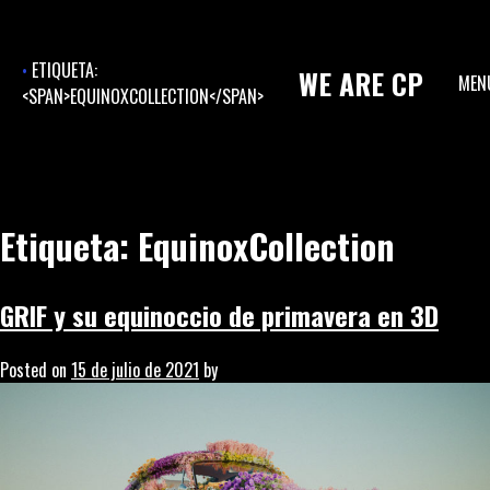
Skip
to
content
ETIQUETA:
WE
ARE
CP
MEN
<SPAN>EQUINOXCOLLECTION</SPAN>
Etiqueta:
EquinoxCollection
GRIF y su equinoccio de primavera en 3D
Posted on
15 de julio de 2021
by