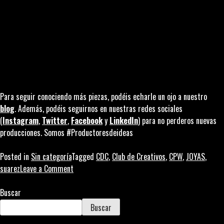
Para seguir conociendo más piezas, podéis echarle un ojo a nuestro
blog
. Además, podéis seguirnos en nuestras redes sociales
(
Instagram
,
Twitter
,
Facebook
y
LinkedIn
) para no perderos nuevas
producciones. Somos #Productoresdeideas
Posted in
Sin categoría
Tagged
CDC
,
Club de Creativos
,
CPW
,
JOYAS
,
on
suarez
Leave a Comment
Suarez:
Medalla
Buscar
de
Buscar
Plata