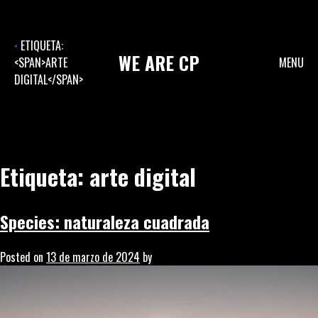
Skip
to
content
ETIQUETA:
WE
ARE
CP
<SPAN>ARTE
MENU
DIGITAL</SPAN>
Etiqueta:
arte digital
Species: naturaleza cuadrada
Posted on
13 de marzo de 2024
by