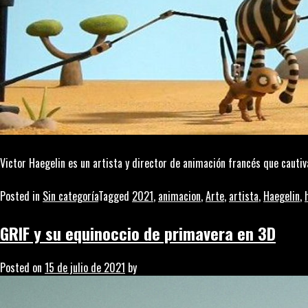
Victor Haegelin es un artista y director de animación francés que cautiv
Posted in
Sin categoría
Tagged
2021
,
animacion
,
Arte
,
artista
,
Haegelin
,
GRIF y su equinoccio de primavera en 3D
Posted on
15 de julio de 2021
by