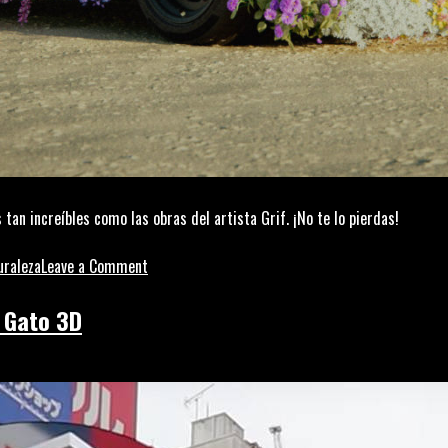
tan increíbles como las obras del artista Grif. ¡No te lo pierdas!
on
uraleza
Leave a Comment
GRIF
y
e Gato 3D
su
equinoccio
de
primavera
en