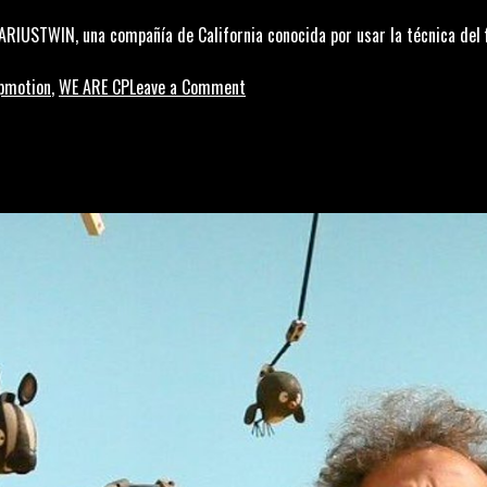
e DARIUSTWIN, una compañía de California conocida por usar la técnica del 
on
pmotion
,
WE ARE CP
Leave a Comment
Pintar
con
luz:
las
creaciones
de
DARIUSTWIN