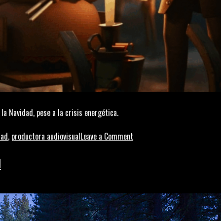
a Navidad, pese a la crisis energética.
on
dad
,
productora audiovisual
Leave a Comment
El
anuncio
N
navideño
que
alude
a
la