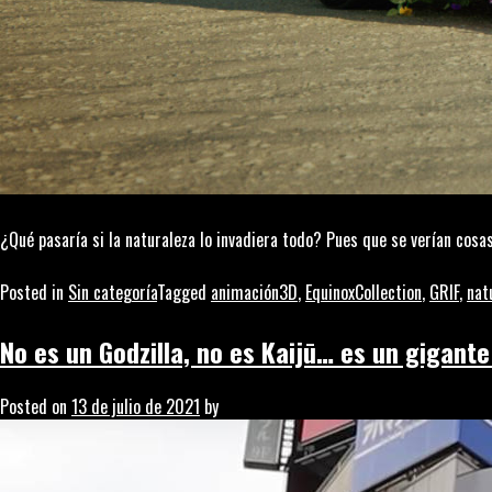
¿Qué pasaría si la naturaleza lo invadiera todo? Pues que se verían cosas 
Posted in
Sin categoría
Tagged
animación3D
,
EquinoxCollection
,
GRIF
,
nat
No es un Godzilla, no es Kaijū… es un gigant
Posted on
13 de julio de 2021
by