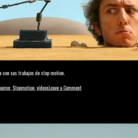
a con sus trabajos de stop motion.
on
humor
,
Stopmotion
,
vídeos
Leave a Comment
Victor
Haegelin
y
el
arte
del