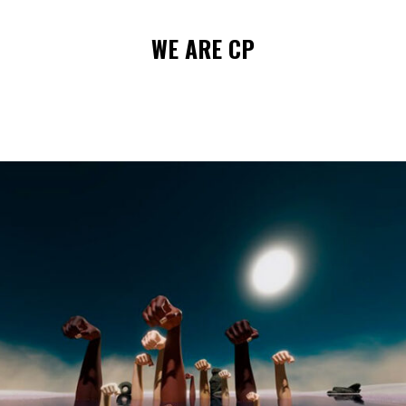
WE
ARE
CP